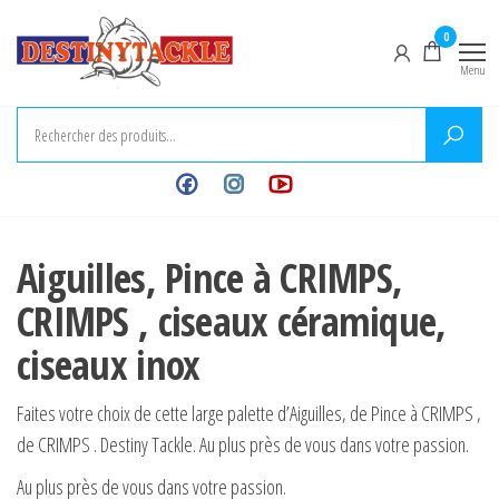
Aller
Destiny
Destiny
0
au
Tackle,
Tackle –
Menu
au plus
contenu
Tout pour
prés
de
vos
vous
montages
dans
votre
pour la
passion
carpe
Aiguilles, Pince à CRIMPS,
CRIMPS , ciseaux céramique,
ciseaux inox
Faites votre choix de cette large palette d’Aiguilles, de Pince à CRIMPS ,
de CRIMPS . Destiny Tackle. Au plus près de vous dans votre passion.
Au plus près de vous dans votre passion.