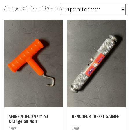
Trié
Affichage de 1–12 sur 13 résultats
par
prix
croissant
SERRE NOEUD Vert ou
DENUDEUR TRESSE GAINÉE
Orange ou Noir
1,90
€
2,90
€