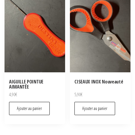
peuvent
être
choisies
sur
la
page
du
produit
AIGUILLE POINTUE
CISEAUX INOX Nouveauté
AIMANTÉE
4,90
€
5,90
€
Ajouter au panier
Ajouter au panier