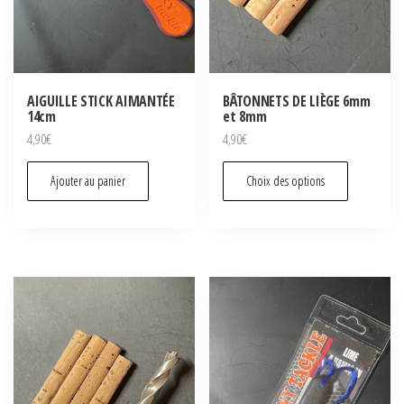
AIGUILLE STICK AIMANTÉE
BÂTONNETS DE LIÈGE 6mm
14cm
et 8mm
4,90
€
4,90
€
Ce
Ajouter au panier
Choix des options
produit
a
plusieu
variatio
Les
options
peuven
être
choisie